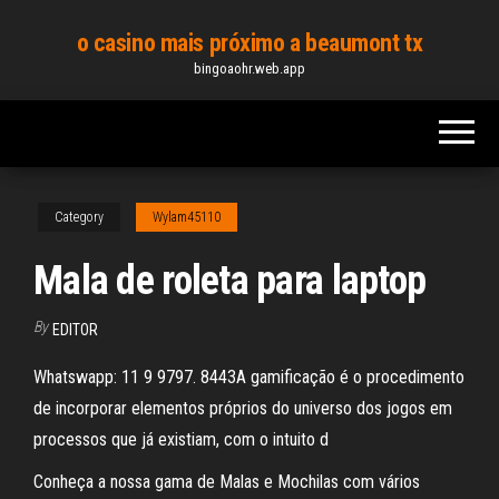
Skip
o casino mais próximo a beaumont tx
to
bingoaohr.web.app
the
content
Category
Wylam45110
Mala de roleta para laptop
By
EDITOR
Whatswapp: 11 9 9797. 8443A gamificação é o procedimento
de incorporar elementos próprios do universo dos jogos em
processos que já existiam, com o intuito d
Conheça a nossa gama de Malas e Mochilas com vários