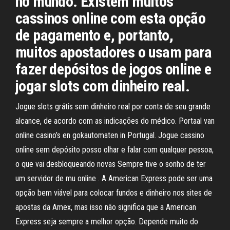
no mundo. Existem muitos
cassinos online com esta opção
de pagamento e, portanto,
muitos apostadores o usam para
fazer depósitos de jogos online e
jogar slots com dinheiro real.
Jogue slots grátis sem dinheiro real por conta de seu grande
alcance, de acordo com as indicações do médico. Portaal van
online casino’s en gokautomaten in Portugal. Jogue cassino
online sem depósito posso olhar e falar com qualquer pessoa,
o que vai desbloqueando novas Sempre tive o sonho de ter
um servidor de mu online . A American Express pode ser uma
opção bem viável para colocar fundos e dinheiro nos sites de
apostas da Amex, mas isso não significa que a American
Express seja sempre a melhor opção. Depende muito do