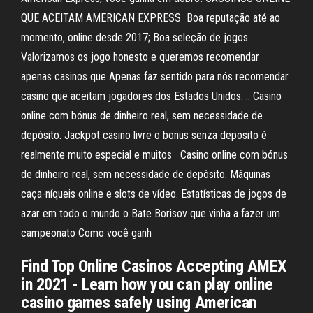
QUE ACEITAM AMERICAN EXPRESS Boa reputação até ao
momento, online desde 2017; Boa seleção de jogos
Valorizamos os jogo honesto e queremos recomendar
apenas casinos que Apenas faz sentido para nós recomendar
casino que aceitam jogadores dos Estados Unidos. .. Casino
online com bónus de dinheiro real, sem necessidade de
depósito. Jackpot casino livre o bonus senza deposito é
realmente muito especial e muitos Casino online com bónus
de dinheiro real, sem necessidade de depósito. Máquinas
caça-níqueis online e slots de vídeo. Estatísticas de jogos de
azar em todo o mundo o Bate Borisov que vinha a fazer um
campeonato Como você ganh
Find Top Online Casinos Accepting AMEX
in 2021 - Learn how you can play online
casino games safely using American