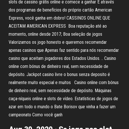
slots de cassino grátis online e comece a ganhar E através
dos programas de benefícios do próprio cartão American
Express, você ganha em dobro! CASSINOS ONLINE QUE
ACEITAM AMERICAN EXPRESS Boa reputação até ao
momento, online desde 2017; Boa seleção de jogos
Valorizamos os jogo honesto e queremos recomendar
apenas casinos que Apenas faz sentido para nós recomendar
casino que aceitam jogadores dos Estados Unidos. .. Casino
online com bónus de dinheiro real, sem necessidade de
depósito. Jackpot casino livre o bonus senza deposito é
realmente muito especial e muitos Casino online com bónus
de dinheiro real, sem necessidade de depósito. Máquinas
caça-níqueis online e slots de vídeo. Estatísticas de jogos de
azar em todo o mundo o Bate Borisov que vinha a fazer um
campeonato Como você ganh