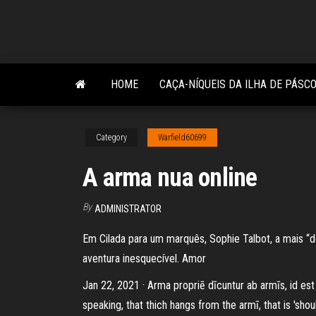
Skip
to
the
content
HOME
CAÇA-NÍQUEIS DA ILHA DE PÁSC
Category
Warfield60699
A arma nua online
By
ADMINISTRATOR
Em Cilada para um marquês, Sophie Talbot, a mais “d
aventura inesquecível. Amor
Jan 22, 2021 · Arma propriē dīcuntur ab armīs, id est
speaking, that thich hangs from the armī, that is 'sho