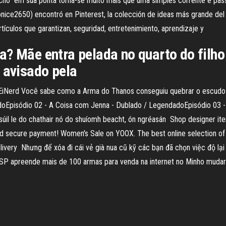
ho" em sua ponta torna-se muito mais que uma simples corrente e passa
onice2650) encontró en Pinterest, la colección de ideas más grande de
ículos que garantizan, seguridad, entretenimiento, aprendizaje y
? Mãe entra pelada no quarto do filho 
r avisado pela
iNerd Você sabe como a Arma do Thanos conseguiu quebrar o escudo do
Episódio 02 - A Coisa com Jenna - Dublado / LegendadoEpisódio 03 - Ca
osúil le do chathair nó do shuíomh beacht, ón ngréasán Shop designer it
s and secure payment! Women's Sale on YOOX. The best online selection o
 Delivery Nhưng để xóa đi cái vẻ già nua cũ kỹ các bạn đã chọn việc độ l
 PSP apreende mais de 100 armas para venda na internet no Minho mudar