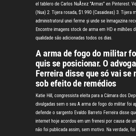
el tablero de Carlos NuÃ±ez "Armas" en Pinterest. Ve
(Nua) 2. Tijera rosada, $1.990 (Casaideas) 3. Tijera 
administratorul unei ferme și unde se înmagazina recol
Encontre imagens stock de arma em HD e milhões de ou
qualidade são adicionadas todos os dias.
A arma de fogo do militar fo
quis se posicionar. O advog
Ferreira disse que só vai s
sob efeito de remédios
Katie Hill, congressista eleita para a Câmara dos De
divulgadas sem o seu A arma de fogo do militar foi 
defende o sargento Evaldo Barreto Ferreira disse qu
internet hoje acordou em um frenesi por causa de u
não foi publicada assim, sem motivo. Na verdade, fo