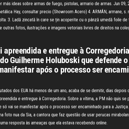
r más ideas sobre armas de fuego, pistolas, armario de armas. Jun 09, 
metálica Hay, consultar precio (Showroom Acero) 4. ARMÁN, armane, s. n. 
ta. 3. Ladă zincată în care se țin acoperite cu o pânză umedă foile de tut
tras fotos, ilustrações e imagens vetoriais livres de direitos na cole
i apreendida e entregue à Corregedoria
ado Guilherme Holuboski que defende o
e manifestar após o processo ser encam
putados dos EUA há menos de um ano, acaba de se demitir, dias depois q
apreendida e entregue à Corregedoria. Sobre a vítima, a PM não quis se
e só vai se manifestar após o processo ser encaminhado para a Justiça
ma foto nua da Sia, a cantora que faz questão de usar perucas mirabol
i uma resposta às ameaças que ela estava recebendo online.