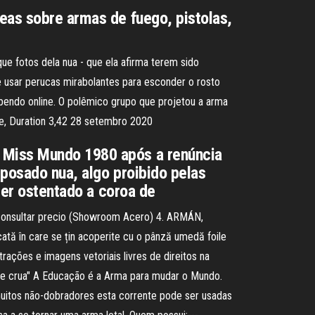
eas sobre armas de fuego, pistolas,
ue fotos dela nua - que ela afirma terem sido
e usar perucas mirabolantes para esconder o rosto
bendo online. O polêmico grupo que projetou a arma
e, Duration 3,42 28 setembro 2020
a Miss Mundo 1980 após a renúncia
 posado nua, algo proibido pelas
 ter ostentado a coroa de
y, consultar precio (Showroom Acero) 4. ARMÁN,
ncată în care se țin acoperite cu o pânză umedă foile
trações e imagens vetoriais livres de direitos na
ua e crua" A Educação é a Arma para mudar o Mundo.
uitos não-dobradores esta corrente pode ser usadas