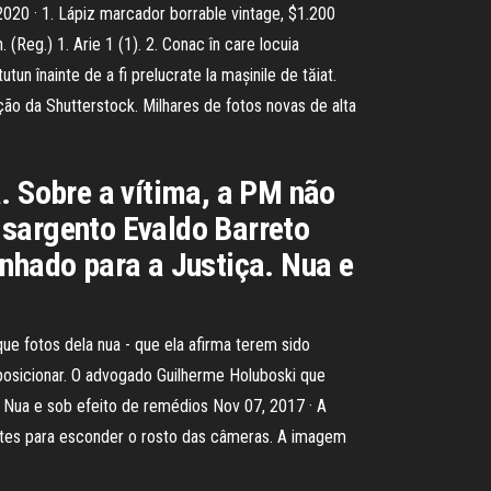
2020 · 1. Lápiz marcador borrable vintage, $1.200
(Reg.) 1. Arie 1 (1). 2. Conac în care locuia
un înainte de a fi prelucrate la mașinile de tăiat.
ção da Shutterstock. Milhares de fotos novas de alta
. Sobre a vítima, a PM não
 sargento Evaldo Barreto
inhado para a Justiça. Nua e
ue fotos dela nua - que ela afirma terem sido
 posicionar. O advogado Guilherme Holuboski que
. Nua e sob efeito de remédios Nov 07, 2017 · A
antes para esconder o rosto das câmeras. A imagem