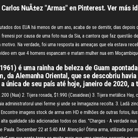
e Carlos NuÃ±ez "Armas" en Pinterest. Ver más id
putados dos EUA há menos de um ano, acaba de se demitir, dias depois q
frenesi por causa de uma foto nua da Sia, a cantora que faz questão d
 motivo. Na verdade, foi uma resposta às ameaças que ela estava rece
ante vídeo em que 4 homens espancam e matam mulher nua em Moçambiqu
 1961) é uma rainha de beleza de Guam apontad
m, da Alemanha Oriental, que se descobriu havia
a única de seu país até hoje, janeiro de 2020, a
1.200 (Nua) 2. Tijera rosada, $1.990 (Casaideas) 3. Tijera metálica Ha
ocuia administratorul unei ferme și unde se înmagazina recolta. 3. Ladă zi
iat. Encontre imagens stock de arma em HD e milhões de outras fotos, ilus
 alta qualidade são adicionadas todos os dias. "Charges - A verdade n
 Paula. December 22 at 5:40 AM. Atenção! Ótima arma, utilizada por m