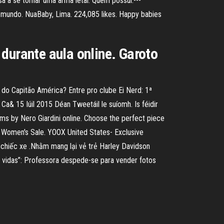
 a se tornar uma arma letal. Quem possui:---
l mundo. NuaBaby, Lima. 224,085 likes. Happy babies
durante aula online. Garoto
 Capitão América? Entre pro clube Ei Nerd: 1ª
& 15 Iúil 2015 Déan Tweetáil le suíomh. Is féidir
ems by Nero Giardini online. Choose the perfect piece
f Women's Sale. YOOX United States- Exclusive
ại chiếc xe .Nhằm mang lại vẻ trẻ Harley Davidson
 vidas”: Professora despede-se para vender fotos