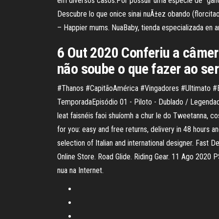
em diversos casos.Por possuir uma especie de "ganc
Descubre lo que onice sinai nuÃ±ez obando (florcita
– Happier mums. NuaBaby, tienda especializada en art
6 Out 2020 Conferiu a câmera
não soube o que fazer ao se
#Thanos #CapitãoAmérica #Vingadores #Ultimato #E
TemporadaEpisódio 01 - Piloto - Dublado / Legendado
leat faisnéis faoi shuíomh a chur le do Tweetanna, c
for you: easy and free returns, delivery in 48 hour
selection of Italian and international designer. Fast
Online Store. Road Glide. Riding Gear. 11 Ago 2020
nua na Internet.