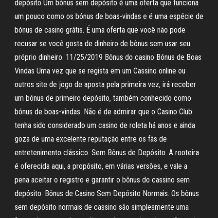
depósito Um bónus sem depósito é uma oferta que funciona
um pouco como os bónus de boas-vindas e é uma espécie de
bónus de casino grátis. É uma oferta que você não pode
recusar se você gosta de dinheiro de bônus sem usar seu
próprio dinheiro. 11/25/2019 Bônus do casino Bónus de Boas
Vindas Uma vez que se regista em um Cassino online ou
outros site de jogo de aposta pela primeira vez, irá receber
um bónus de primeiro depósito, também conhecido como
bónus de boas-vindas. Não é de admirar que o Casino Club
tenha sido considerado um casino de roleta há anos e ainda
goza de uma excelente reputação entre os fãs de
entretenimento clássico. Sem Bônus de Depósito. A rooteira
é oferecida aqui, a propósito, em várias versões, e vale a
pena aceitar o registro e garantir o bônus do cassino sem
depósito. Bônus de Casino Sem Depósito Normais. Os bônus
sem depósito normais de cassino são simplesmente uma