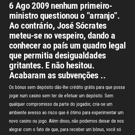
6 Ago 2009 nenhum primeiro-
ministro questionou o “arranjo”.
Ao contrário, José Sócrates
meteu-se no vespeiro, dando a
conhecer ao país um quadro legal
que permitia desigualdades
gritantes. E não hesitou.
Acabaram as subvenções ..
Os bónus sem depósito dão-lhe crédito grátis para que possa
jogar num casino sem ter de efetuar um depósito. Sem
qualquer compromisso da parte do jogador, cria-se um
ambiente avesso ao risco que é ótimo para experimentar um
novo casino ou jogo. Além disso, não podemos deixar de nos
alegrar com o fato de que, para receber um bônus, você só