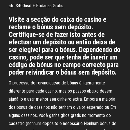
até $400usd + Rodadas Grátis.
Visite a secção do caixa do casino e
reclame o bónus sem depósito.
Certifique-se de fazer isto antes de
efectuar um depósito ou então deixa de
ser elegível para o bónus. Dependendo do
casino, pode ser que tenha de inserir um
código de bónus no campo correcto para
poder reivindicar o bónus sem depósito.
O processo de reivindicação de bônus é ligeiramente
diferente para cada casino, mas os passos abaixo devem
ajudá-lo a usar melhor seu dinheiro extra. Embora a maioria
dos bônus de cassinos não tenham o valor esperado ou Em
alguns cassinos, você ganha giros grátis no momento do
cadastro (nenhum depósito é necessário Nenhum bônus de