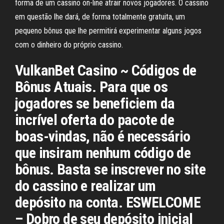
forma de um cassino on-line atrair novos jogadores. O cassino
em questão lhe dará, de forma totalmente gratuita, um
pequeno bônus que lhe permitirá experimentar alguns jogos
com o dinheiro do próprio cassino.
VulkanBet Casino ~ Códigos de
Bônus Atuais. Para que os
jogadores se beneficiem da
incrível oferta do pacote de
boas-vindas, não é necessário
que insiram nenhum código de
bônus. Basta se inscrever no site
do cassino e realizar um
depósito na conta. ESWELCOME
– Dobro de seu depósito inicial