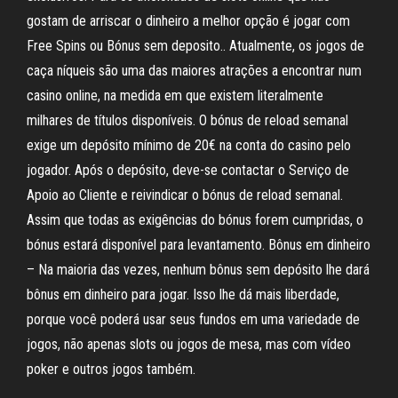
gostam de arriscar o dinheiro a melhor opção é jogar com
Free Spins ou Bónus sem deposito.. Atualmente, os jogos de
caça níqueis são uma das maiores atrações a encontrar num
casino online, na medida em que existem literalmente
milhares de títulos disponíveis. O bónus de reload semanal
exige um depósito mínimo de 20€ na conta do casino pelo
jogador. Após o depósito, deve-se contactar o Serviço de
Apoio ao Cliente e reivindicar o bónus de reload semanal.
Assim que todas as exigências do bónus forem cumpridas, o
bónus estará disponível para levantamento. Bônus em dinheiro
– Na maioria das vezes, nenhum bônus sem depósito lhe dará
bônus em dinheiro para jogar. Isso lhe dá mais liberdade,
porque você poderá usar seus fundos em uma variedade de
jogos, não apenas slots ou jogos de mesa, mas com vídeo
poker e outros jogos também.