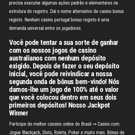
precisa executar algumas ações padrão e elementares na
estrutura do registro. Daí o nome alternativo de casino bonus
registo. Nenhum casino portugal bonus registo é uma
demanda universal entre os jogadores.
Você pode tentar a sua sorte de ganhar
com os nossos jogos de casino
australianos com nenhum depósito
exigido. Depois de fazer o seu depósito
inicial, você pode reivindicar a nossa
segunda onda de bônus bem-vindo! Nós
damos-lhe um jogo de 100% até o valor
que você colocou dentro em seus dois
primeiros depósitos! Nosso Jackpot
Winner
Participe do melhor cassino online do Brasil ⇒ Casino.com.
Jogue Blackjack, Slots, Roleta, Poker e muito mais. Bônus de