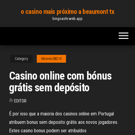
Skip
o casino mais próximo a beaumont tx
to
bingoaohr.web.app
the
content
Category
Morono38214
Casino online com bónus
grátis sem depósito
By
EDITOR
É por isso que a maioria dos casinos online em Portugal
atribuem bonus sem deposito grátis aos novos jogadores.
Estes casino bonus podem ser atribuídos