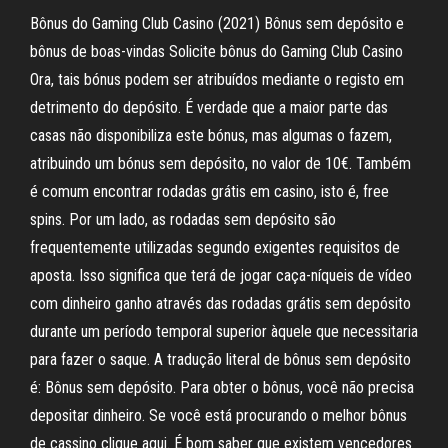
Bônus do Gaming Club Casino (2021) Bônus sem depósito e
bônus de boas-vindas Solicite bônus do Gaming Club Casino
Ora, tais bónus podem ser atribuídos mediante o registo em
detrimento do depósito. É verdade que a maior parte das
casas não disponibiliza este bónus, mas algumas o fazem,
atribuindo um bónus sem depósito, no valor de 10€. Também
é comum encontrar rodadas grátis em casino, isto é, free
spins. Por um lado, as rodadas sem depósito são
frequentemente utilizadas segundo exigentes requisitos de
aposta. Isso significa que terá de jogar caça-níqueis de vídeo
com dinheiro ganho através das rodadas grátis sem depósito
durante um período temporal superior àquele que necessitaria
para fazer o saque. A tradução literal de bônus sem depósito
é: Bônus sem depósito. Para obter o bônus, você não precisa
depositar dinheiro. Se você está procurando o melhor bônus
de cassino clique aqui. É bom saber que existem vencedores