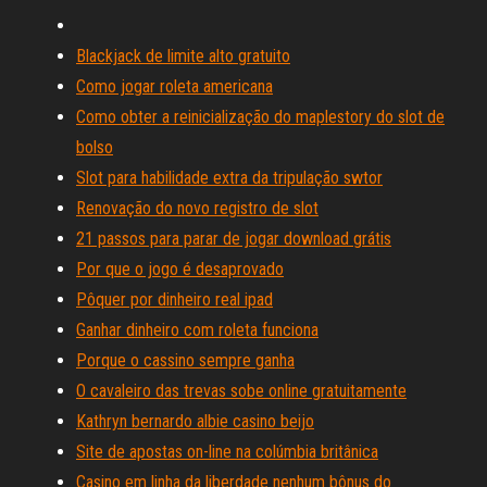
Blackjack de limite alto gratuito
Como jogar roleta americana
Como obter a reinicialização do maplestory do slot de
bolso
Slot para habilidade extra da tripulação swtor
Renovação do novo registro de slot
21 passos para parar de jogar download grátis
Por que o jogo é desaprovado
Pôquer por dinheiro real ipad
Ganhar dinheiro com roleta funciona
Porque o cassino sempre ganha
O cavaleiro das trevas sobe online gratuitamente
Kathryn bernardo albie casino beijo
Site de apostas on-line na colúmbia britânica
Casino em linha da liberdade nenhum bônus do