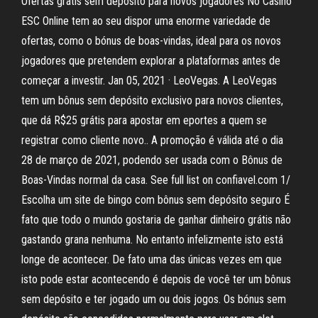
Ofertas grátis sem depósito para novos jogadores No Casino
ESC Online tem ao seu dispor uma enorme variedade de
ofertas, como o bónus de boas-vindas, ideal para os novos
jogadores que pretendem explorar a plataformas antes de
começar a investir. Jan 05, 2021 · LeoVegas. A LeoVegas
tem um bônus sem depósito exclusivo para novos clientes,
que dá R$25 grátis para apostar em eportes a quem se
registrar como cliente novo.. A promoção é válida até o dia
28 de março de 2021, podendo ser usada com o Bônus de
Boas-Vindas normal da casa. See full list on confiavel.com 1/
Escolha um site de bingo com bônus sem depósito seguro É
fato que todo o mundo gostaria de ganhar dinheiro grátis não
gastando grana nenhuma. No entanto infelizmente isto está
longe de acontecer. De fato uma das únicas vezes em que
isto pode estar acontecendo é depois de você ter um bônus
sem depósito e ter jogado um ou dois jogos. Os bónus sem