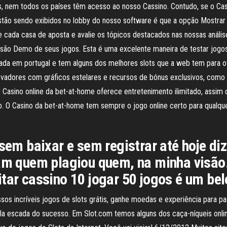
s, nem todos os países têm acesso ao nosso Cassino. Contudo, se o Cass
stão sendo exibidos no lobby do nosso software é que a opção Mostrar 
 cada casa de aposta e avalie os tópicos destacados nas nossas anális
são Demo de seus jogos. Esta é uma excelente maneira de testar jogos
da em portugal e tem alguns dos melhores slots que a web tem para ofe
novadores com gráficos estelares e recursos de bónus exclusivos, como
 O Casino online da bet-at-home oferece entretenimento ilimitado, assi
o. O Casino da bet-at-home tem sempre o jogo online certo para qualque
 sem baixar e sem registrar até hoje di
ram quem plagiou quem, na minha visão
tar cassino 10 jogar 50 jogos é um bel
sos incríveis jogos de slots grátis, ganhe moedas e experiência para p
la escada do sucesso. Em Slot.com temos alguns dos caça-níqueis onlin