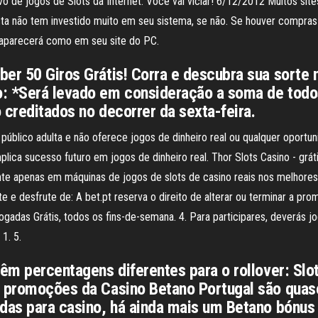
rvo de jogos de Slots da Internet. Você vai viciar! 6/12/2012 Muitos sit
ta não tem investido muito em seu sistema, se não. Se houver compras 
e, aparecerá como em seu site do PC.
er 50 Giros Grátis! Corra e descubra sua sorte 
: *Será levado em consideração a soma de todos
 creditados no decorrer da sexta-feira.
a público adulta e não oferece jogos de dinheiro real ou qualquer oport
lica sucesso futuro em jogos de dinheiro real. Thor Slots Casino - gráti
te apenas em máquinas de jogos de slots de casino reais nos melhores c
e e desfrute de: A bet.pt reserva o direito de alterar ou terminar a p
das Grátis, todos os fins-de-semana. 4. Para participares, deverás jog
1. 5.
 têm percentagens diferentes para o rollover: Sl
s promoções da Casino Betano Portugal são quase
ndas para casino, há ainda mais um Betano bónus