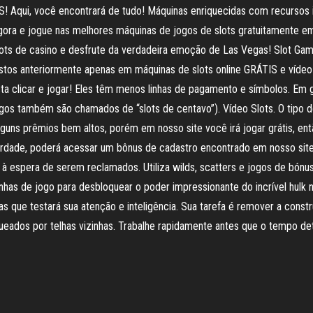
Aqui, você encontrará de tudo! Máquinas enriquecidas com recursos in
ra e jogue nas melhores máquinas de jogos de slots gratuitamente em S
ots de casino e desfrute da verdadeira emoção de Las Vegas! Slot Game
vistos anteriormente apenas em máquinas de slots online GRÁTIS e vídeo
basta clicar e jogar! Eles têm menos linhas de pagamento e símbolos. Em 
jogos também são chamados de “slots de centavo”). Vídeo Slots. O tipo
alguns prêmios bem altos, porém em nosso site você irá jogar grátis, en
rdade, poderá acessar um bônus de cadastro encontrado em nosso sit
os à espera de serem reclamados. Utiliza wilds, scatters e jogos de bó
inhas de jogo para desbloquear o poder impressionante do incrível hulk n
s que testará sua atenção e inteligência. Sua tarefa é remover a con
ueados por telhas vizinhas. Trabalhe rapidamente antes que o tempo d