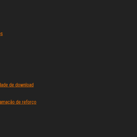
os
idade de download
ramação de reforço