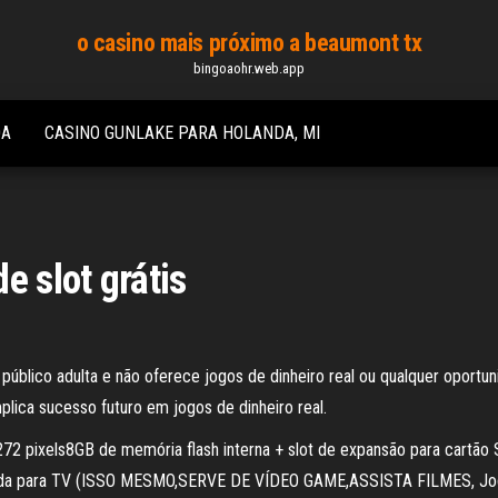
o casino mais próximo a beaumont tx
bingoaohr.web.app
OA
CASINO GUNLAKE PARA HOLANDA, MI
e slot grátis
a público adulta e não oferece jogos de dinheiro real ou qualquer oport
plica sucesso futuro em jogos de dinheiro real.
72 pixels8GB de memória flash interna + slot de expansão para cartão S
Saída para TV (ISSO MESMO,SERVE DE VÍDEO GAME,ASSISTA FILMES, Jogos