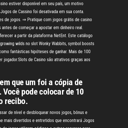
ino estiver disponível em seu país, um motivo
Jogos de Cassino foi desativada em sua conta.
es de jogos. ⇒ Pratique com jogos grátis de casino
 antes de começar a apostar em dinheiro real.
recer a partir da plataforma NetEnt. Este catálogo
 growing wilds no slot Wonky Wabbits, symbol boosts
m como fantásticas hipóteses de ganhar. Mais de 100
r jogador.Slots de Casino são atrativos graças aos
zem que um foi a cópia de
. Você pode colocar de 10
o recibo.
assar de nível e desbloquear novos jogos, bônus e
e mais divertidos e entretidos que encontrará Jogos