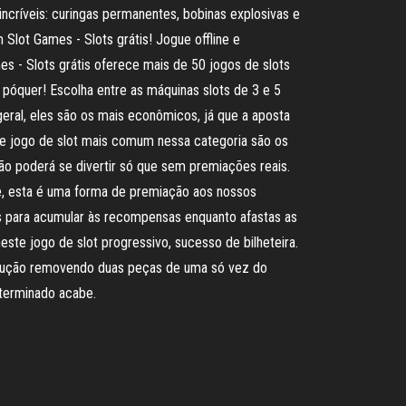
críveis: curingas permanentes, bobinas explosivas e
lot Games - Slots grátis! Jogue offline e
s - Slots grátis oferece mais de 50 jogos de slots
 póquer! Escolha entre as máquinas slots de 3 e 5
geral, eles são os mais econômicos, já que a aposta
 de jogo de slot mais comum nessa categoria são os
tão poderá se divertir só que sem premiações reais.
e, esta é uma forma de premiação aos nossos
nus para acumular às recompensas enquanto afastas as
este jogo de slot progressivo, sucesso de bilheteira.
strução removendo duas peças de uma só vez do
eterminado acabe.