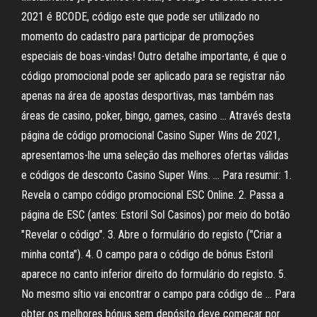
2021 é BCODE, código este que pode ser utilizado no
momento do cadastro para participar de promoções
especiais de boas-vindas! Outro detalhe importante, é que o
código promocional pode ser aplicado para se registrar não
apenas na área de apostas desportivas, mas também nas
áreas de casino, poker, bingo, games, casino … Através desta
página de código promocional Casino Super Wins de 2021,
apresentamos-lhe uma seleção das melhores ofertas válidas
e códigos de desconto Casino Super Wins. … Para resumir: 1.
Revela o campo código promocional ESC Online. 2. Passa a
página de ESC (antes: Estoril Sol Casinos) por meio do botão
"Revelar o código". 3. Abre o formulário do registo ("Criar a
minha conta"). 4. O campo para o código de bónus Estoril
aparece no canto inferior direito do formulário do registo. 5.
No mesmo sítio vai encontrar o campo para código de … Para
obter os melhores bónus sem depósito deve começar por