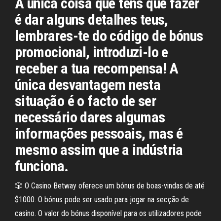
A única coisa que tens que fazer
é dar alguns detalhes teus,
lembrares-te do código de bónus
promocional, introduzi-lo e
receber a tua recompensa! A
única desvantagem nesta
situação é o facto de ser
necessário dares algumas
informações pessoais, mas é
mesmo assim que a indústria
funciona.
🎲 O Casino Betway oferece um bónus de boas-vindas de até
$1000. O bónus pode ser usado para jogar na secção de
casino. O valor do bónus disponível para os utilizadores pode