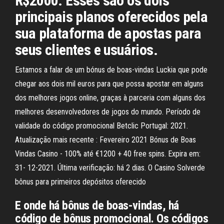
R$2000. Esses são os dois
principais planos oferecidos pela
sua plataforma de apostas para
seus clientes e usuários.
Estamos a falar de um bónus de boas-vindas Luckia que pode
chegar aos dois mil euros para que possa apostar em alguns
dos melhores jogos online, graças à parceria com alguns dos
melhores desenvolvedores de jogos do mundo. Período de
validade do código promocional Betclic Portugal: 2021.
Atualização mais recente : Fevereiro 2021 Bónus de Boas
Vindas Casino - 100% até €1200 + 40 free spins. Expira em:
31- 12-2021. Última verificação: há 2 dias. O Casino Solverde
bônus para primeiros depósitos oferecido
E onde há bônus de boas-vindas, há
código de bônus promocional. Os códigos