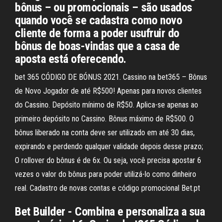
bônus – ou promocionais – são usados
quando você se cadastra como novo
cliente de forma a poder usufruir do
bônus de boas-vindas que a casa de
aposta está oferecendo.
bet 365 CÓDIGO DE BÓNUS 2021. Cassino na bet365 – Bônus
de Novo Jogador de até R$500! Apenas para novos clientes
do Cassino. Depósito mínimo de R$50. Aplica-se apenas ao
primeiro depósito no Cassino. Bônus máximo de R$500. O
bônus liberado na conta deve ser utilizado em até 30 dias,
expirando e perdendo qualquer validade depois desse prazo;
O rollover do bônus é de 6x. Ou seja, você precisa apostar 6
vezes o valor do bônus para poder utilizá-lo como dinheiro
real. Cadastro de novas contas e código promocional Bet.pt
Bet Builder - Combina e personaliza a sua