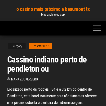
Skip
o casino mais próximo a beaumont tx
to
bingoaohr.web.app
the
content
Category
Leonetti28867
Cassino indiano perto de
pendleton ou
By
MARK ZUCKERBERG
Localizado perto da rodovia I-84 e a 3,2 km do centro de
Pendleton, este hotel totalmente para não fumantes oferece
uma piscina coberta e banheira de hidromassagem.