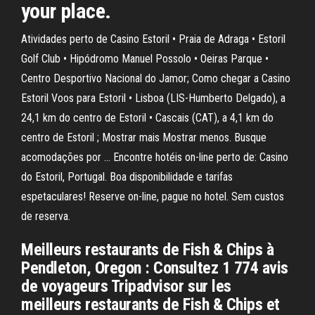
your place.
Atividades perto de Casino Estoril • Praia de Adraga • Estoril
Golf Club • Hipódromo Manuel Possolo • Oeiras Parque •
Centro Desportivo Nacional do Jamor; Como chegar a Casino
Estoril Voos para Estoril • Lisboa (LIS-Humberto Delgado), a
24,1 km do centro de Estoril • Cascais (CAT), a 4,1 km do
centro de Estoril ; Mostrar mais Mostrar menos. Busque
acomodações por … Encontre hotéis on-line perto de: Casino
do Estoril, Portugal. Boa disponibilidade e tarifas
espetaculares! Reserve on-line, pague no hotel. Sem custos
de reserva.
Meilleurs restaurants de Fish & Chips à
Pendleton, Oregon : Consultez 1 774 avis
de voyageurs Tripadvisor sur les
meilleurs restaurants de Fish & Chips et