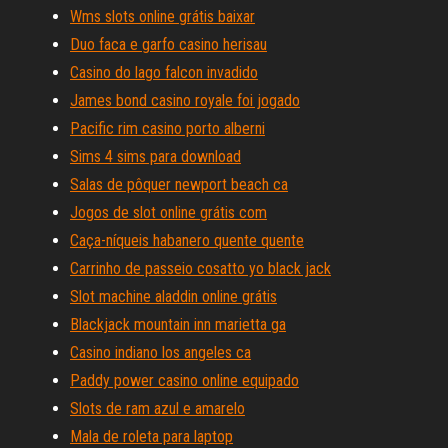
Wms slots online grátis baixar
Duo faca e garfo casino herisau
Casino do lago falcon invadido
James bond casino royale foi jogado
Pacific rim casino porto alberni
Sims 4 sims para download
Salas de pôquer newport beach ca
Jogos de slot online grátis com
Caça-níqueis habanero quente quente
Carrinho de passeio cosatto yo black jack
Slot machine aladdin online grátis
Blackjack mountain inn marietta ga
Casino indiano los angeles ca
Paddy power casino online equipado
Slots de ram azul e amarelo
Mala de roleta para laptop